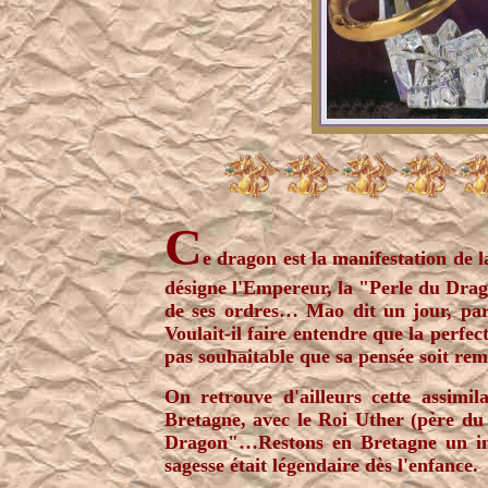
C
e dragon est la manifestation de l
désigne l'Empereur, la "Perle du Drago
de ses ordres… Mao dit un jour, par
Voulait-il faire entendre que la perfec
pas souhaitable que sa pensée soit rem
On retrouve d'ailleurs cette assimi
Bretagne, avec le Roi Uther (père 
Dragon"…Restons en Bretagne un in
sagesse était légendaire dès l'enfance.