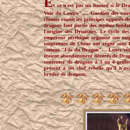
E
t ce n'est pas un hasard si le D
Voie du Centre"…. Gardien des eaux, 
chinois réunit les principes opposés de
dragons font partie des mythes
fondat
l'origine des Dynasties. Le cycle d
empereur mythique organise son empir
empereurs de Chine ont régné sous l
comme "Fils du Dragon"… Leurs vête
étaient
abondamment
décorés de Drago
contenter de dragons à 3 ou 4 griffes
présent à un chef rebelle qu'il n'a
brodée de dragons.