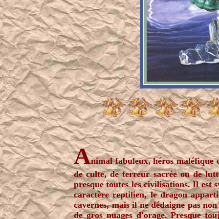
A
nimal fabuleux, héros maléfique o
de culte, de terreur sacrée ou de lu
presque toutes
les civilisations. Il e
caractère reptilien, le dragon apparti
cavernes, mais il ne dédaigne pas non
de gros nuages d'orage. Presque touj