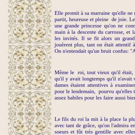
Elle
promit
à sa marraine qu'elle ne 
partit, heureuse et pleine
de joie. Le
une grande princesse qu'on ne conna
main à la descente du carrosse, et 
les invités. Il se fit alors un gra
jouèrent plus, tant on était attenti
On n'entendait qu'un bruit confus: "Ah
Même le
roi, tout vieux qu'il était
qu'il y avait longtemps qu'il n'avait
dames étaient attentives à examiner
pour
le lendemain,
pourvu qu'elles 
assez habiles pour les faire aussi bie
Le fils du roi la mit à la place la p
avec tant de grâce, qu'on l'admira e
soeurs et fût
t
rès gentille avec elle