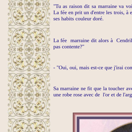
"Tu as raison dit sa marraine va voi
La fée en prit un d'entre les trois, à 
ses habits couleur doré.
La fée
marraine dit alors à Cendrill
pas contente?"
-
"Oui, oui, mais est-ce que j'irai c
Sa marraine ne fit que la toucher av
une robe rose avec de
l'or et de l'a