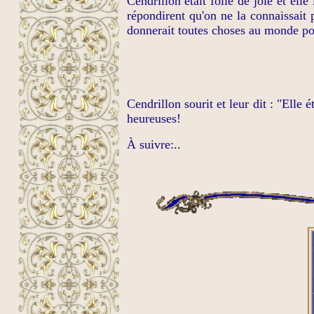
Cendrillon était folle de joie et ell
répondirent qu'on ne la connaissait p
donnerait toutes choses au monde pou
Cendrillon sourit et leur dit :
"Elle é
heureuses!
À suivre:..