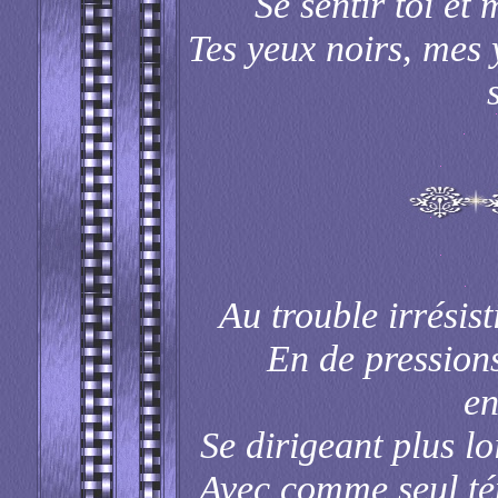
Se sentir toi e
Tes yeux noirs, mes 
Au trouble irrésist
En de pression
en
Se dirigeant plus lo
Avec comme seul tém