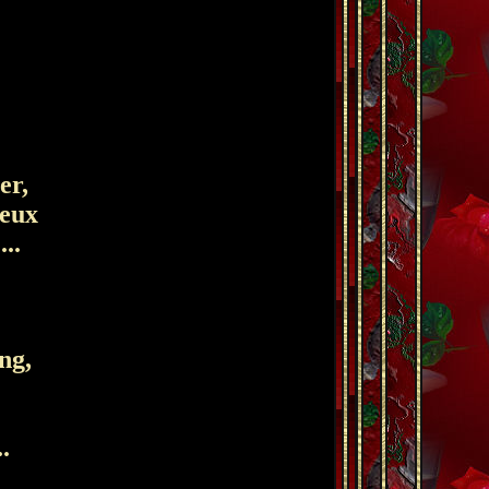
er,
deux
..
ng,
...