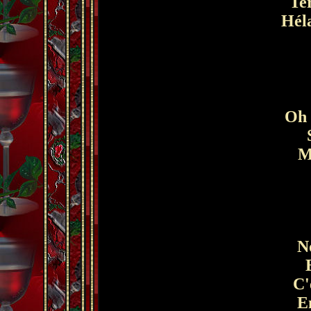
Ter
Hélas
Oh D
S
Ma
No
E
C'é
En