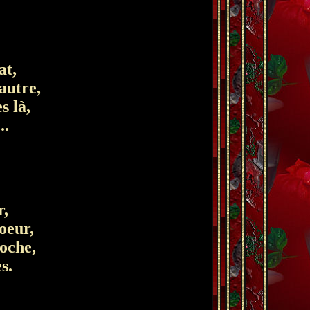
at,
'autre,
s là,
..
r,
oeur,
oche,
s.