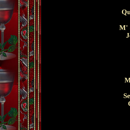
Qua
M' e
J
Ma
Se
O