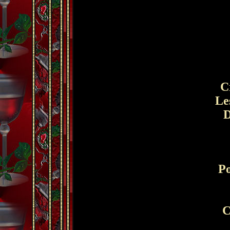
Cr
Les
D
Po
Ca