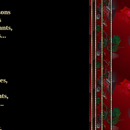
sons
s
ants,
..
es,
é
ts,
..
,