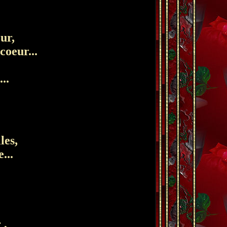
ur,
coeur...
..
les,
...
 ,