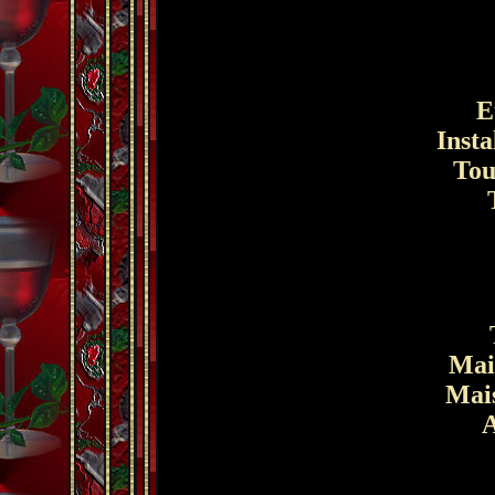
Et
Instal
Touj
T
T
Mais
Mais
A