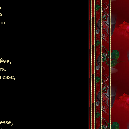
,
s
..
rêve,
rs.
resse,
.
esse,