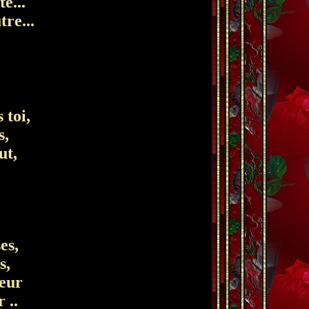
e...
tre...
 toi,
s,
ut,
es,
s,
oeur
 ..