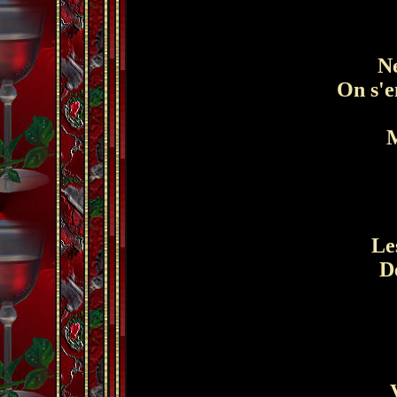
Ne
On s'em
M
Les
De
V