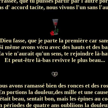
rassée, que tu puisses partir par l'autre port
 d' accord tacite, nous vivons l'un sans l'au
ieu fasse, que je parte la première car sans
i même avons vécu avec des hauts et des ba
 vie n'aurait qu'un sens, te rejoindre là-ha
Et peut-être là-bas revivre le plus beau...
us avons ramassé bien des ronces et des ros
n portions la douleur,des mille et une cause
tait beau, sentait bon, mais les épines au c
 périodes de quatre ans oubliions la douleur