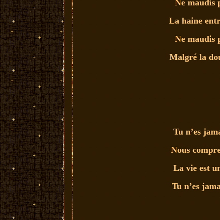
Ne maudis p
La haine entr
Ne maudis p
Malgré la dou
Tu n’es jama
Nous compre
La vie est u
Tu n’es jama