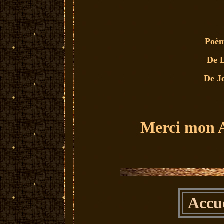
Poèm
De 
De J
Merci mon
Accue