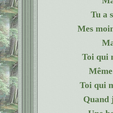
Ma
Tu a 
Mes moin
Ma
Toi qui 
Même 
Toi qui m
Quand j