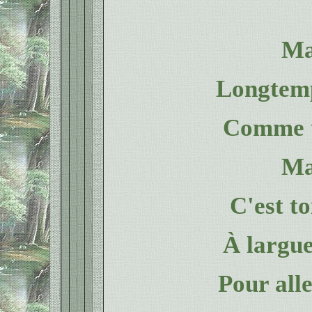
Ma
Longtemp
Comme u
Ma
C'est to
À largu
Pour all