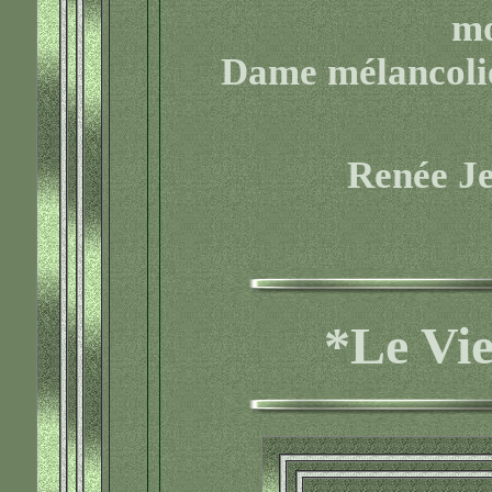
mo
Dame mélancolie 
Renée J
*Le Vi