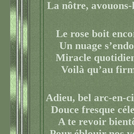
La nôtre, avouons-l
Le rose boit encor
Un nuage s’endor
Miracle quotidien
Voilà qu’au firm
Adieu, bel arc-en-ci
Douce fresque céle
A te revoir bient
Pour éblouir nos y