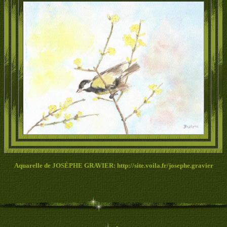
Aquarelle de JOSÈPHE GRAVIER
:
http://site.voila.fr/josephe.gravier