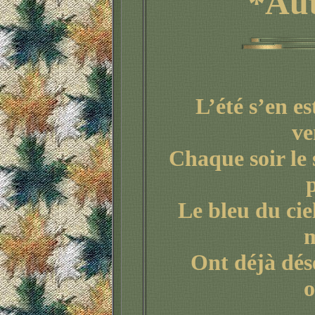
*Au
L’été s’en es
ve
Chaque soir le 
p
Le bleu du ciel
Ont déjà dés
o