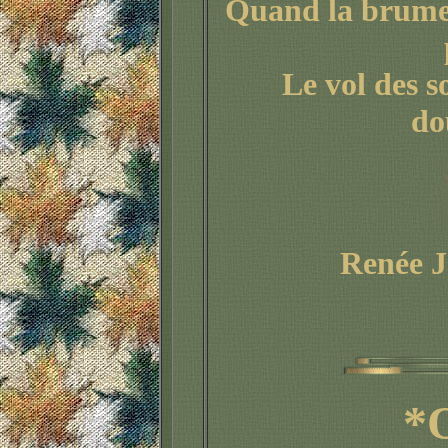
Quand la brume 
Le vol des s
do
Renée J
*