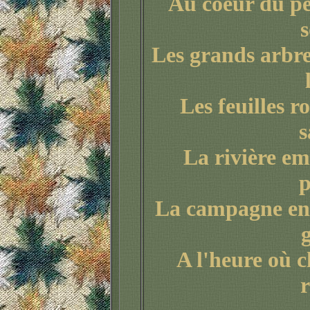
Au coeur du pe
s
Les grands arbre
Les feuilles r
s
La rivière em
p
La campagne end
A l'heure où c
r