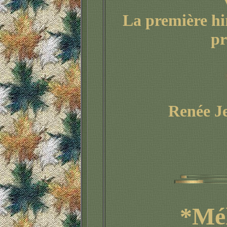
La première hi
pr
Renée J
*
Mél