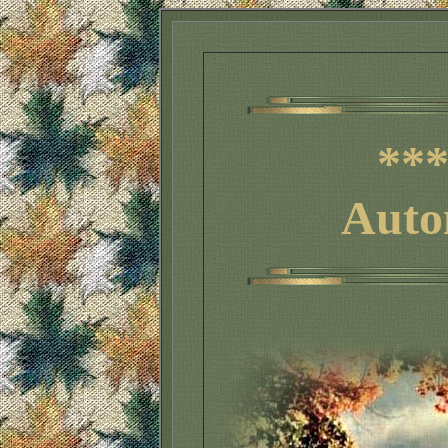
***
Auto