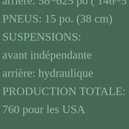
arrière: 58~625 po ( 146~5
PNEUS: 15 po. (38 cm)
SUSPENSIONS:
avant indépendante
arrière: hydraulique
P
RODUCTION TOTALE: entr
760 pour les USA