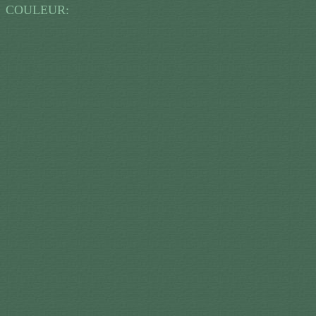
C
OULEUR: